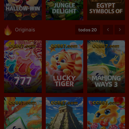
Originais
todos 20